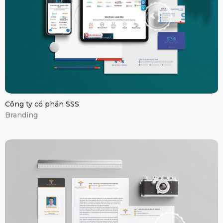
Công ty cổ phần SSS
Branding
Thiên Tân IPT co.,
ltd