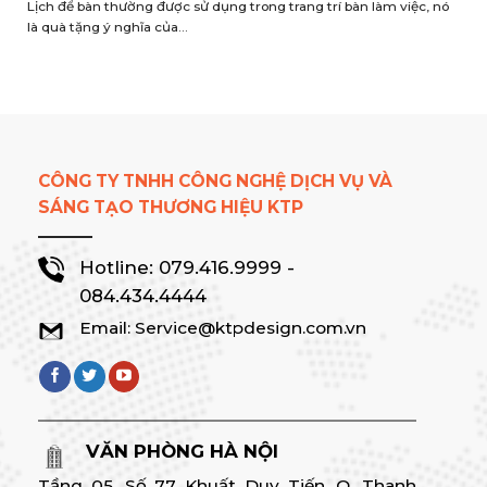
CÔNG TY TNHH CÔNG NGHỆ DỊCH VỤ VÀ
SÁNG TẠO THƯƠNG HIỆU KTP
Hotline:
079.416.9999
-
084.434.4444
Email: Service@ktpdesign.com.vn
VĂN PHÒNG HÀ NỘI
Tầng 05, Số 77 Khuất Duy Tiến, Q. Thanh
Xuân, TP. Hà Nội.